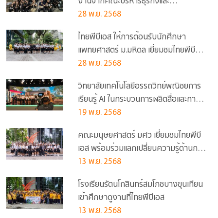
งานจากคณะบริหารธุรกิจและ
นิเทศศาสตร์ ม.พะเยา
28 พ.ย. 2568
ไทยพีบีเอส ให้การต้อนรับนักศึกษา
แพทยศาสตร์ ม.มหิดล เยี่ยมชมไทยพีบี
เอส
28 พ.ย. 2568
วิทยาลัยเทคโนโลยีอรรถวิทย์พณิชยการ
เรียนรู้ AI ในกระบวนการผลิตสื่อและการ
บริหารสื่อของไทยพีบีเอส
19 พ.ย. 2568
คณะมนุษยศาสตร์ มศว เยี่ยมชมไทยพีบี
เอส พร้อมร่วมแลกเปลี่ยนความรู้ด้านการ
ใช้ภาษาไทยในงานสื่อสารมวลชน
13 พ.ย. 2568
โรงเรียนรัตนโกสินทร์สมโภชบางขุนเทียน
เข้าศึกษาดูงานที่ไทยพีบีเอส
13 พ.ย. 2568