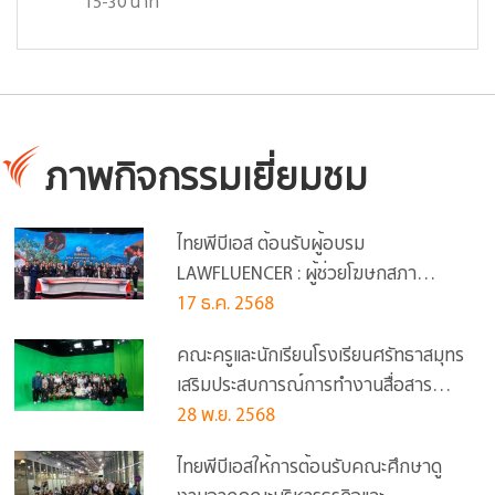
15-30 นาที
ภาพกิจกรรมเยี่ยมชม
ไทยพีบีเอส ต้อนรับผู้อบรม
LAWFLUENCER : ผู้ช่วยโฆษกสภา
ทนายความ รุ่นแรก ศึกษาดูงาน
17 ธ.ค. 2568
คณะครูและนักเรียนโรงเรียนศรัทธาสมุทร
เสริมประสบการณ์การทำงานสื่อสาร
มวลชนที่ไทยพีบีเอส
28 พ.ย. 2568
ไทยพีบีเอสให้การต้อนรับคณะศึกษาดู