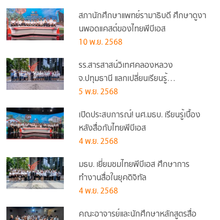
สภานักศึกษาแพทย์รามาธิบดี ศึกษาดูงา
นพอดแคสต์ของไทยพีบีเอส
10 พ.ย. 2568
รร.สารสาสน์วิเทศคลองหลวง
จ.ปทุมธานี แลกเปลี่ยนเรียนรู้
“ประสบการณ์การทำงานสื่อสารมวลชน
5 พ.ย. 2568
ไทยพีบีเอส”
เปิดประสบการณ์! นศ.มธบ. เรียนรู้เบื้อง
หลังสื่อกับไทยพีบีเอส
4 พ.ย. 2568
มธบ. เยี่ยมชมไทยพีบีเอส ศึกษาการ
ทำงานสื่อในยุคดิจิทัล
4 พ.ย. 2568
คณะอาจารย์และนักศึกษาหลักสูตรสื่อ