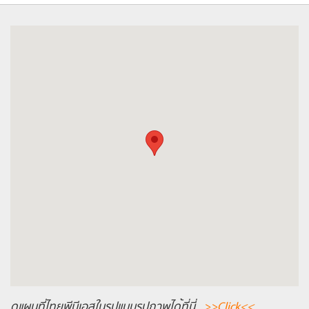
ดูแผนที่ไทยพีบีเอสในรูปแบบรูปภาพได้ที่นี่
>>Click<<